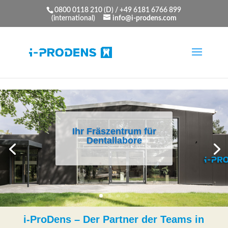
Want to Learn More ...
Click Here
0800 0118 210 (D) / +49 6181 6766 899
(international)
info@i-prodens.com
Ihr Fräszentrum für
Für Ihr Lächeln
Dentallabore
geben wir alles.
i-ProDens – Der Partner der Teams in