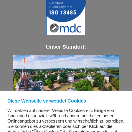
Unser Standort:
Diese Webseite verwendet Cookies
Wir setzen auf unserer Website Cookies ein. Einige von
i-ProDens GmbH | Hanau | Germany
ihnen sind essenziell, während andere uns helfen unser
Onlineangebot zu verbessern und wirtschaftlich zu betreiben.
Sie können dies akzeptieren oder sich per Klick auf die
Karriere
Impressum
Datenschutzerklärung
Schaltfläche "Über Cookies" darüber informieren oder auf